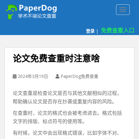
P
TOGGLE
a
p
e
免费查重入口
登录
|
r
d
o
g
论文免费查重时注意啥
免
费
论
2024年3月19日
PaperDog免费查重
文
查
论文查重是检查论文是否与其他文献相似的过程，
重
帮助确认论文是否存在抄袭或重复内容的风险。
平
台
在查重时，论文的格式也会被考虑进去。格式包括
文字的排版、标点符号的使用等。
有时候，论文中会出现格式错误，比如字体不对、