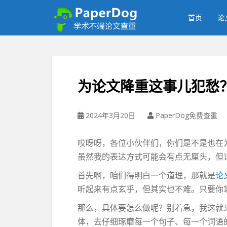
P
a
首页
论
p
e
r
d
o
为论文降重这事儿犯愁
g
免
费
2024年3月20日
PaperDog免费查重
论
文
哎呀呀，各位小伙伴们，你们是不是也在
查
虽然我的表达方式可能会有点无厘头，但
重
平
首先啊，咱们得明白一个道理，那就是
论
台
听起来有点玄乎，但其实也不难。只要你
那么，具体要怎么做呢？别着急，我这就
体，去仔细琢磨每一个句子、每一个词语