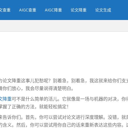
文查重
AIGC查重
AIGC降重
论文降重
论文生成
？
为论文降重这事儿犯愁呢？别着急，别着急，我这就来给你们支
请你们放心，我会尽量说得清楚明白。
文降重
可不是什么简单的活儿。它就像是一场与机器的对决，你得
掌握了正确的方法，就能轻松搞定！
来告诉你们。首先，你可以尝试对论文进行深度理解。没错，就
的含义。然后，你可以尝试用你自己的话来重新表达这些内容。