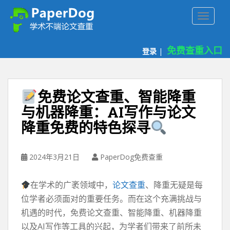
P
TOGGLE
a
p
e
免费查重入口
登录
|
r
d
o
g
免费论文查重、智能降重
免
与机器降重：AI写作与论文
费
降重免费的特色探寻
论
文
查
2024年3月21日
PaperDog免费查重
重
平
台
在学术的广袤领域中，
论文查重
、降重无疑是每
位学者必须面对的重要任务。而在这个充满挑战与
机遇的时代，免费论文查重、智能降重、机器降重
以及AI写作等工具的兴起，为学者们带来了前所未