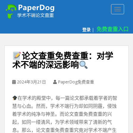
P
TOGGLE
a
p
e
免费查重入口
登录
|
r
d
o
g
论文查重免费查重：对学
免
术不端的深远影响
费
论
文
2024年3月21日
PaperDog免费查重
查
重
在学术的殿堂中，每一篇论文都承载着学者的智
平
台
慧与心血。然而，学术不端行为却如同阴霾，侵蚀
着学术的纯净与神圣。而论文查重免费查重的兴
起，如同一缕清风，为学术领域带来了清新的气
息。那么，论文查重免费查重究竟对学术不端产生