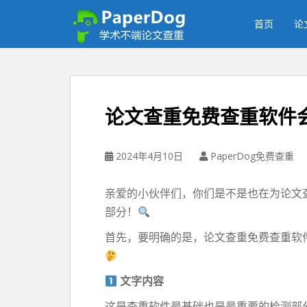
P
a
首页
论
p
e
r
d
o
论文查重免费查重软件
g
免
费
2024年4月10日
PaperDog免费查重
论
文
亲爱的小伙伴们，你们是不是也在为论文
查
部分！
重
平
首先，要明确的是，论文查重免费查重软
台
文字内容
这是查重软件最基础也是最重要的检测部