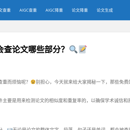
文查重
AIGC查重
AIGC降重
论文降重
论文生成
会查论文哪些部分？
查重而烦恼呢？
别担心，今天就来给大家揭秘一下，那些免费
件主要是用来检测论文的相似度和重复率的，以确保学术诚信和
分。
无论是论文的整体文字、段落、句子还是单词，都会被查