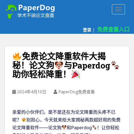
P
TOGGLE
a
p
e
免费查重入口
登录
|
r
d
o
g
免费论文降重软件大揭
免
秘！论文狗
与Paperdog
费
助你轻松降重！
论
文
查
2024年4月10日
PaperDog免费查重
重
平
台
亲爱的小伙伴们，是不是还在为论文降重而头疼不已
呢？
别担心，今天就来给大家揭秘两款超好用的免费
论文降重软件——论文狗
和Paperdog
！让你轻松