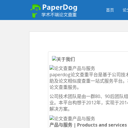
P
a
首页
论
p
e
r
d
o
g
免
费
论
paperdog论文查重平台是基于公
文
助及论文相似度查重一站式服务平台。
查
论文查重服务。
重
平
公司技术团队是由一群80、90后团
台
业。本平台构想于2012年，实现于2
解决方案。
产品与服务 | Products and servic