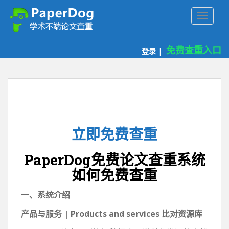
P
TOGGLE
a
p
e
免费查重入口
登录
|
r
d
o
g
免
费
论
立即免费查重
文
查
PaperDog免费论文查重系统
重
平
如何免费查重
台
一、
系统介绍
产品与服务 | Products and services 比对资源库