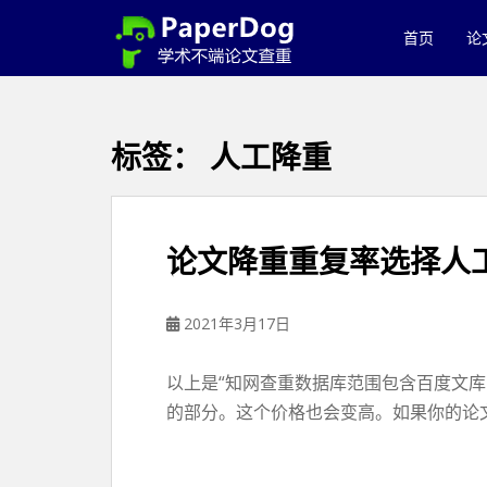
P
a
首页
论
p
e
r
d
标签：
人工降重
o
g
免
费
论文降重重复率选择人
论
文
查
2021年3月17日
重
平
以上是“知网查重数据库范围包含百度文
台
的部分。这个价格也会变高。如果你的论