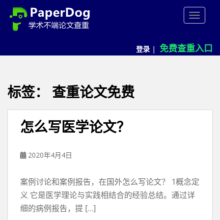
P
TOGGLE
a
p
e
免费查重入口
登录
|
r
d
o
g
标签：
查重论文免费
免
费
论
怎么写医学论文？
文
查
重
2020年4月4日
平
台
案例讨论和案例报告，在国外怎么写论文？ 1概念定
义 它是医学理论与实践相结合的经验总结。通过详
细的病例报告，提 […]