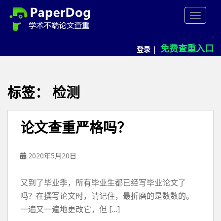
P
TOGGLE
a
p
e
免费查重入口
登录
|
r
d
o
g
标签：
检测
免
费
论
论文查重严格吗？
文
查
重
2020年5月20日
平
台
又到了毕业季，所有毕业生都已经写毕业论文了
吗？在撰写论文时，请记住，最折磨的是数数的。
一遍又一遍地更改它，但 […]