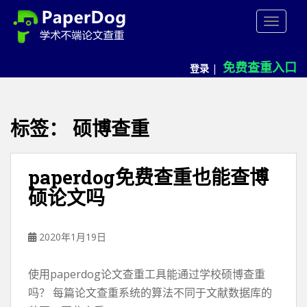
P
TOGGLE
a
p
e
免费查重入口
登录
|
r
d
o
g
标签：
硕博查重
免
费
论
paperdog免费查重也能查博
文
硕论文吗
查
重
平
2020年1月19日
台
使用paperdog论文查重工具能通过学校硕博查重
吗？ 每篇论文查重系统的算法不同于文献数据库的