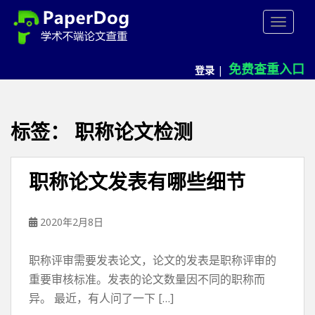
P
TOGGLE
a
p
e
免费查重入口
登录
|
r
d
o
g
标签：
职称论文检测
免
费
论
职称论文发表有哪些细节
文
查
重
2020年2月8日
平
台
职称评审需要发表论文，论文的发表是职称评审的
重要审核标准。发表的论文数量因不同的职称而
异。 最近，有人问了一下 […]