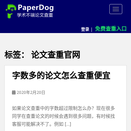
P
TOGGLE
a
p
e
免费查重入口
登录
|
r
d
o
g
标签：
论文查重官网
免
费
论
字数多的论文怎么查重便宜
文
查
重
2020年2月20日
平
台
如果论文查重中的字数超过限制怎么办？现在很多
同学在查重论文的时候会遇到很多问题，有时候找
客服可能解决不了。例如 […]