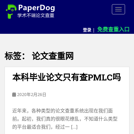
P
TOGGLE
a
p
e
免费查重入口
登录
|
r
d
o
g
标签：
论文查重网
免
费
论
本科毕业论文只有查PMLC吗
文
查
重
2020年2月26日
平
台
近年来，各种类型的论文查重系统出现在我们面
前。起初，我们真的很眼花缭乱，不知道什么类型
的平台最适合我们，经过一 […]