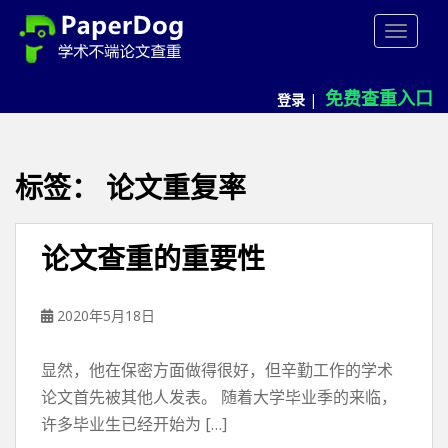
P
TOGGLE
a
p
e
免费查重入口
登录
|
r
d
o
g
标签：
论文重复率
免
费
论
论文查重的重要性
文
查
重
2020年5月18日
平
台
显然，他在保密方面做得很好，但辛勤工作的学术
论文首先被其他人发表。 随着大学毕业季的来临，
许多毕业生已经开始为 […]