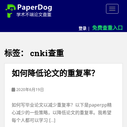
P
TOGGLE
a
p
e
免费查重入口
登录
|
r
d
o
g
标签：
cnki查重
免
费
论
如何降低论文的重复率？
文
查
重
2020年6月19日
平
台
如何写毕业论文以减少重复率？以下是paperpp精
心减少的一些策略，以降低论文的重复率。我希望
每个人都可以学习 […]