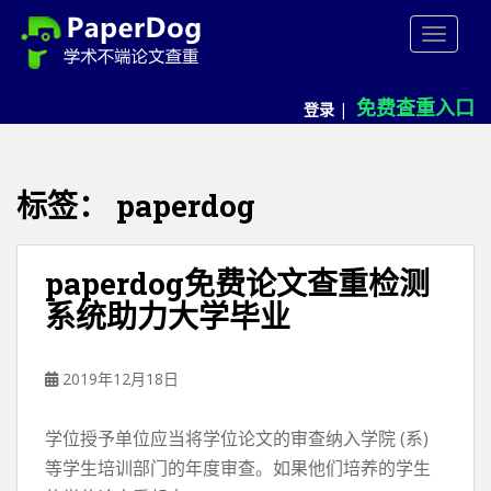
P
TOGGLE
a
p
e
免费查重入口
登录
|
r
d
o
g
标签：
paperdog
免
费
论
paperdog免费论文查重检测
文
系统助力大学毕业
查
重
平
2019年12月18日
台
学位授予单位应当将学位论文的审查纳入学院 (系)
等学生培训部门的年度审查。如果他们培养的学生