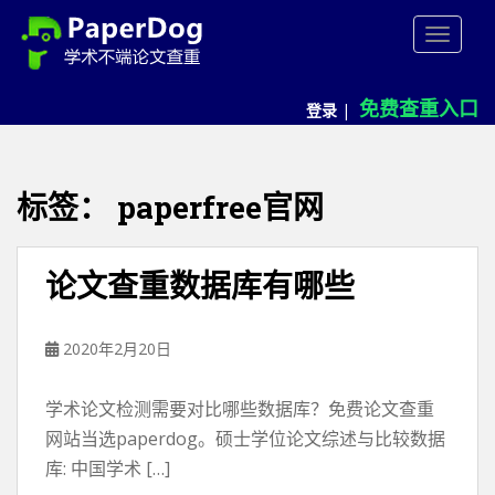
P
TOGGLE
a
p
e
免费查重入口
登录
|
r
d
o
g
标签：
paperfree官网
免
费
论
论文查重数据库有哪些
文
查
重
2020年2月20日
平
台
学术论文检测需要对比哪些数据库？免费论文查重
网站当选paperdog。硕士学位论文综述与比较数据
库: 中国学术 […]