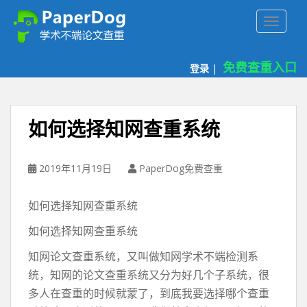
P
TOGGLE
a
p
e
免费查重入口
登录
|
r
d
o
g
如何选择知网查重系统
免
费
论
2019年11月19日
PaperDog免费查重
文
查
如何选择知网查重系统
重
平
如何选择知网查重系统
台
知网论文查重系统，又叫做知网学术不端检测系
统，知网的论文查重系统又分为好几个子系统，很
多人在查重的时候就蒙了，到底我要选择哪个查重