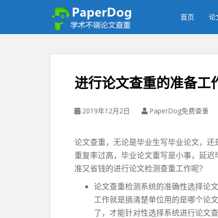
P
a
首页
论
p
e
r
d
o
进行论文查重的准备工
g
免
费
2019年12月2日
PaperDog免费查重
论
文
查
论文查重，无论是毕业生写毕业论文，还
重
重复率过高，毕业论文重写是小事，延迟
平
准又省钱的进行论文检测查重工作呢？
台
论文查重检测系统的准确性选择论
工作就是搞清楚单位用的是哪个论
了，才能针对性选择系统进行论文