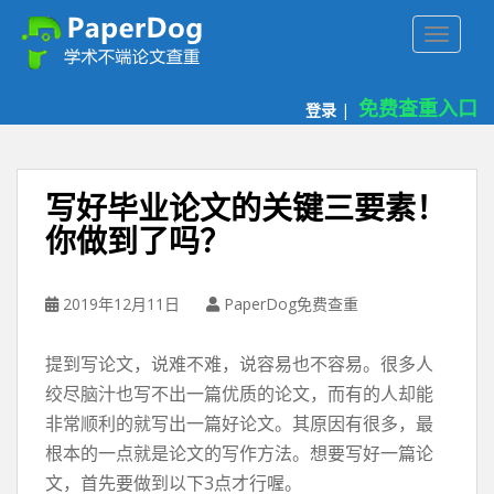
P
TOGGLE
a
p
e
免费查重入口
登录
|
r
d
o
g
写好毕业论文的关键三要素！
免
你做到了吗？
费
论
文
2019年12月11日
PaperDog免费查重
查
重
提到写论文，说难不难，说容易也不容易。很多人
平
台
绞尽脑汁也写不出一篇优质的论文，而有的人却能
非常顺利的就写出一篇好论文。其原因有很多，最
根本的一点就是论文的写作方法。想要写好一篇论
文，首先要做到以下3点才行喔。