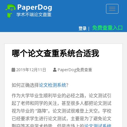
P
TOGGLE
a
p
e
免费查重入口
登录
|
r
d
o
g
哪个论文查重系统合适我
免
费
论
2019年12月11日
PaperDog免费查重
文
查
如何正确选择
论文检测系统
？
重
平
作为大学毕业生顺利毕业的必经之路，论文测试引
台
起了老师和同学的关注，甚至很多人都把论文测试
视为毕业的 “路障”。论文测试很难登上天空。学校
已经要求学生进行论文测试，主要是为了避免论文
剽窃等不良学术趋势，但是市场上的
论文测试系统