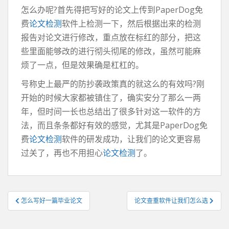
怎么办呢?首先得把写好的论文上传到PaperDog免
费
论文检测
软件上检测一下，然后根据出来的检测
报告对论文进行修改，重点放在标红的部分，把这
些里面能够改的进行彻头彻尾的修改，虽然可能麻
烦了一点，但是效果确是杠杠的。
号称史上最严的防抄袭政策真的就这么的有效吗?刚
开始的时候大家都被镇住了，确实安分了那么一两
年，但时间一长也总结出了很多针对这一软件的方
法，而且条条都好有效的感觉，尤其是PaperDog免
费
论文检测
软件的研发成功，让我们的论文更容易
过关了，再也不用担心
论文检测
了。
文
怎么写好一篇毕业论文
论文查重软件让我们怎么选
章
导