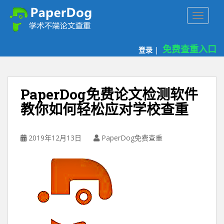
P
TOGGLE
a
p
e
免费查重入口
登录
|
r
d
o
g
PaperDog免费论文检测软件
免
教你如何轻松应对学校查重
费
论
文
2019年12月13日
PaperDog免费查重
查
重
平
台