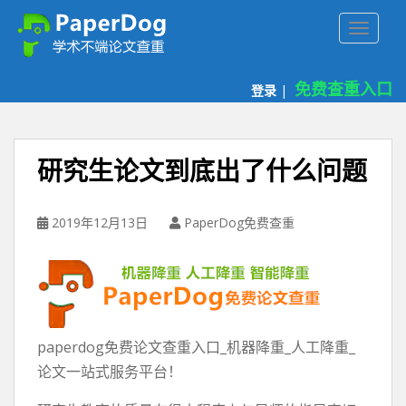
P
TOGGLE
a
p
e
免费查重入口
登录
|
r
d
o
g
研究生论文到底出了什么问题
免
费
论
2019年12月13日
PaperDog免费查重
文
查
重
平
台
paperdog免费论文查重入口_机器降重_人工降重_
论文一站式服务平台！