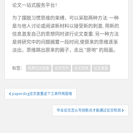
论文一站式服务平台！
为了摆脱习惯思维的束缚，可以采取两种方法: 一种
是与他人讨论或阅读新材料以接受新的刺激, 用新的
信息激发自己的思想同时进行论文查重; 另一种方法
是将研究中的问题搁置一段时间,使原来的思维逐渐
淡出，思维跳出原来的圈子，走出 “原地” 的局面。
标签：
免费论文查重
论文写作
论文思维
论文查重
文
paperdog论文查重这个工具作用是啥
章
导
毕业论文怎么写创新点才能通过论文检测
航