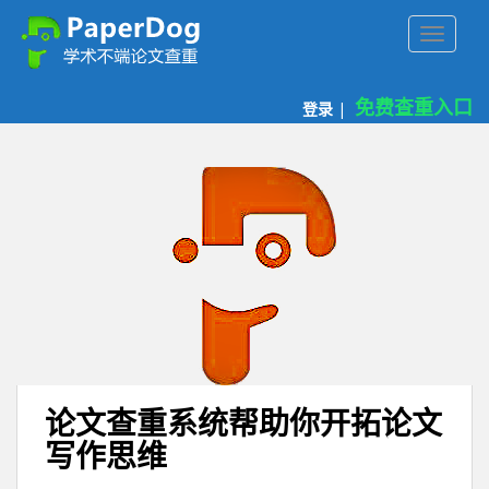
P
TOGGLE
a
p
e
免费查重入口
登录
|
r
d
o
g
免
费
论
文
查
重
平
台
论文查重系统帮助你开拓论文
写作思维