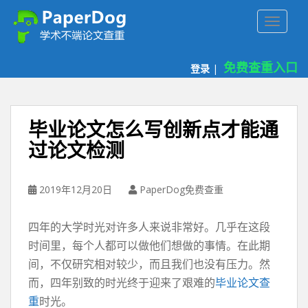
P
TOGGLE
a
p
e
免费查重入口
登录
|
r
d
o
g
毕业论文怎么写创新点才能通
免
过论文检测
费
论
文
2019年12月20日
PaperDog免费查重
查
重
四年的大学时光对许多人来说非常好。几乎在这段
平
台
时间里，每个人都可以做他们想做的事情。在此期
间，不仅研究相对较少，而且我们也没有压力。然
而，四年别致的时光终于迎来了艰难的
毕业论文查
重
时光。