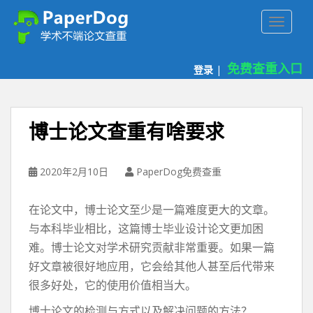
P
TOGGLE
a
p
e
免费查重入口
登录
|
r
d
o
g
博士论文查重有啥要求
免
费
论
2020年2月10日
PaperDog免费查重
文
查
在论文中，博士论文至少是一篇难度更大的文章。
重
与本科毕业相比，这篇博士毕业设计论文更加困
平
难。博士论文对学术研究贡献非常重要。如果一篇
台
好文章被很好地应用，它会给其他人甚至后代带来
很多好处，它的使用价值相当大。
博士论文的检测与方式以及解决问题的方法？