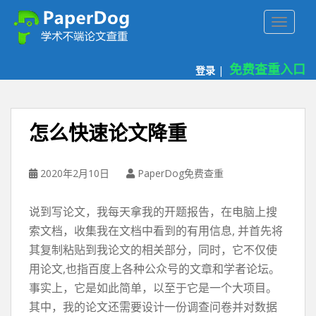
P
TOGGLE
a
p
e
免费查重入口
登录
|
r
d
o
g
怎么快速论文降重
免
费
论
2020年2月10日
PaperDog免费查重
文
查
说到写论文，我每天拿我的开题报告，在电脑上搜
重
索文档，收集我在文档中看到的有用信息, 并首先将
平
其复制粘贴到我论文的相关部分，同时，它不仅使
台
用论文,也指百度上各种公众号的文章和学者论坛。
事实上，它是如此简单，以至于它是一个大项目。
其中，我的论文还需要设计一份调查问卷并对数据