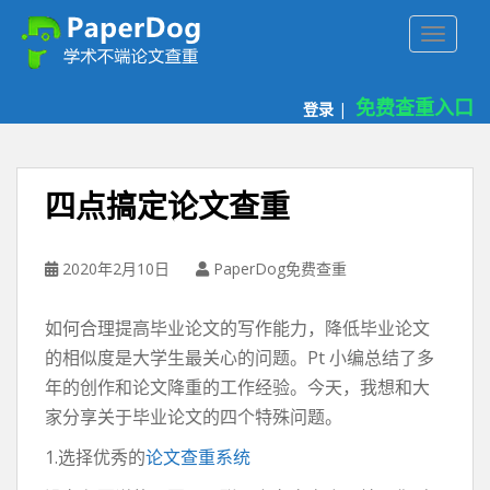
P
TOGGLE
a
p
e
免费查重入口
登录
|
r
d
o
g
四点搞定论文查重
免
费
论
2020年2月10日
PaperDog免费查重
文
查
如何合理提高毕业论文的写作能力，降低毕业论文
重
的相似度是大学生最关心的问题。Pt 小编总结了多
平
年的创作和论文降重的工作经验。今天，我想和大
台
家分享关于毕业论文的四个特殊问题。
1.选择优秀的
论文查重系统