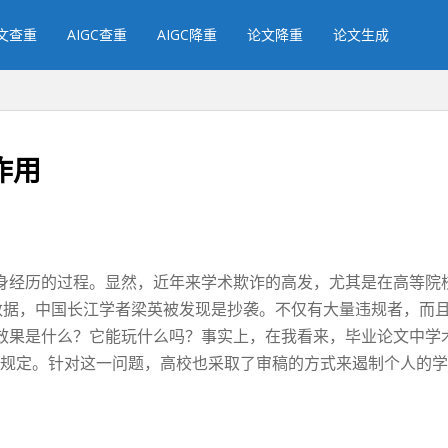
文查重
AIGC查重
AIGC降重
论文降重
论文生成
作用
身经历的过程。显然，近年来学术欺诈的高发，尤其是在高等院
造数据，中国长江学者梁英被发现是抄袭。不仅有大量违规者，而
效果是什么？它能玩什么吗？事实上，在我看来，毕业论文中学
违反了规定。针对这一问题，高校也采取了审稿的方式来遏制个人的