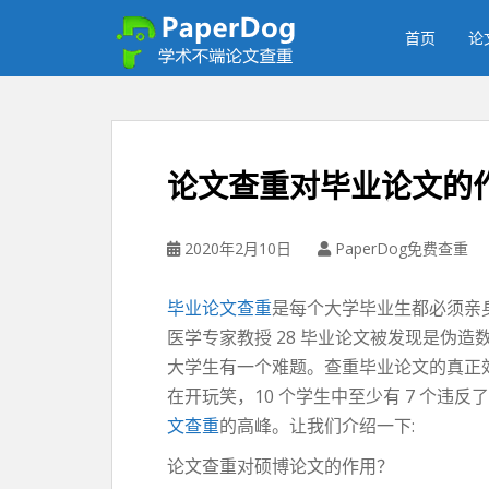
P
a
首页
论
p
e
r
d
o
论文查重对毕业论文的
g
免
费
2020年2月10日
PaperDog免费查重
论
文
毕业论文查重
是每个大学毕业生都必须亲
查
医学专家教授 28 毕业论文被发现是伪
重
平
大学生有一个难题。查重毕业论文的真正
台
在开玩笑，10 个学生中至少有 7 个
文查重
的高峰。让我们介绍一下:
论文查重对硕博论文的作用？