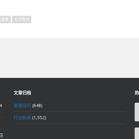
文查重
论文检测
文章归档
热
4
查重技巧
(648)
行业新闻
(1,552)
2日