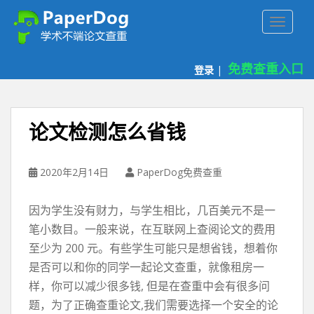
P
TOGGLE
a
p
e
免费查重入口
登录
|
r
d
o
g
论文检测怎么省钱
免
费
论
2020年2月14日
PaperDog免费查重
文
查
因为学生没有财力，与学生相比，几百美元不是一
重
笔小数目。一般来说，在互联网上查阅论文的费用
平
至少为 200 元。有些学生可能只是想省钱，想着你
台
是否可以和你的同学一起论文查重，就像租房一
样，你可以减少很多钱, 但是在查重中会有很多问
题，为了正确查重论文,我们需要选择一个安全的论