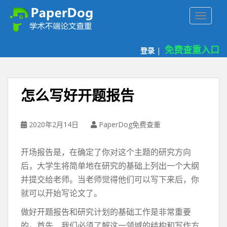
P
TOGGLE
a
p
e
免费查重入口
登录
|
r
d
o
g
怎么写好开题报告
免
费
论
2020年2月14日
PaperDog免费查重
文
查
开场报告是，在确定了你对这个主题的研究方向
重
后，大学生将简单地在研究的基础上列出一个大纲
平
并提交给老师。当老师觉得他们可以写下来后，你
台
就可以开始写论文了。
做好开题报告和研究计划的基础工作是非常重要
的。首先，我们必须了解这一领域的结构和写作方