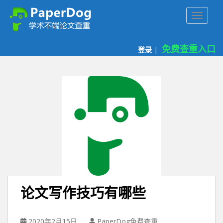
P
TOGGLE
a
p
e
免费查重入口
登录
|
r
d
o
g
免
费
论
文
查
重
平
台
论文写作技巧有哪些
2020年2月15日
PaperDog免费查重