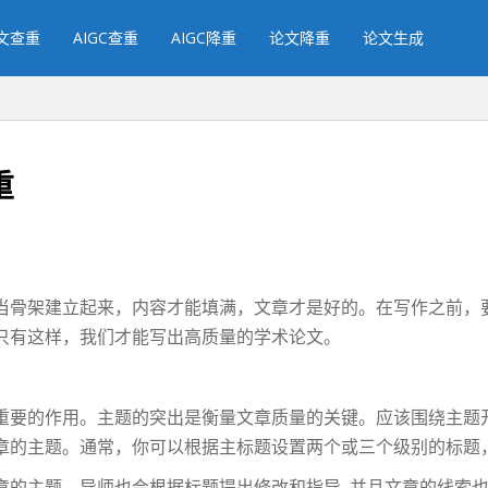
文查重
AIGC查重
AIGC降重
论文降重
论文生成
重
当骨架建立起来，内容才能填满，文章才是好的。在写作之前，
只有这样，我们才能写出高质量的学术论文。
重要的作用。主题的突出是衡量文章质量的关键。应该围绕主题
章的主题。通常，你可以根据主标题设置两个或三个级别的标题
章的主题，导师也会根据标题提出修改和指导, 并且文章的线索