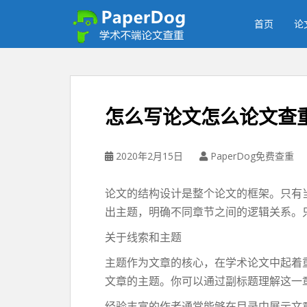
P
a
首页
论
p
e
r
d
o
怎么写论文怎么论文查
g
免
费
2020年2月15日
PaperDog免费查重
论
文
论文的结构设计是整个论文的框架。只有
查
出主题，明确不同章节之间的逻辑关系。
重
平
关于线索和主题
台
主题作为文章的核心，在学术论文中起着
文章的主题。你可以通过副标题理解这一
经验丰富的作者通常能够在目录中展示文