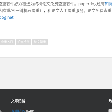
重软件必须被选为终稿论文免费查重软件。paperdog还有
知
人降重/AI一键机器降重），和论文人工降重服务。论文免费查重网
dog.net
文查重入口
论文检测
论文降重
文章归档
热
4
查重技巧
(648)