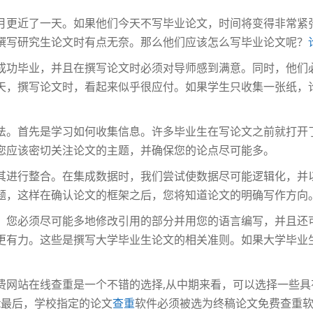
六月更近了一天。如果他们今天不写毕业论文，时间将变得非常
撰写研究生论文时有点无奈。那么他们应该怎么写毕业论文呢？
们成功毕业，并且在撰写论文时必须对导师感到满意。同时，他
天，撰写论文时，看起来似乎很应付。如果学生只收集一张纸，
法。首先是学习如何收集信息。许多毕业生在写论文之前就打开
您应该密切关注论文的主题，并确保您的论点尽可能多。
其进行整合。在集成数据时，我们尝试使数据尽可能逻辑化，并
题，这样在确认论文的框架之后，您将知道论文的明确写作方向
，您必须尽可能多地修改引用的部分并用您的语言编写，并且还
更有力。这些是撰写大学毕业生论文的相关准则。如果大学毕业
费网站在线查重是一个不错的选择,从中期来看，可以选择一些
g.net最后，学校指定的论文
查重
软件必须被选为终稿论文免费查重