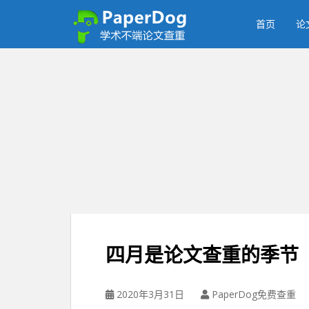
P
a
首页
论
p
e
r
d
o
g
免
费
论
文
查
重
平
台
四月是论文查重的季节
2020年3月31日
PaperDog免费查重