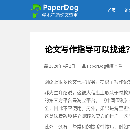
P
a
首页
论
p
e
r
d
o
论文写作指导可以找谁
g
免
费
2020年4月2日
PaperDog免费查重
论
文
网络上很多论文代写服务，提供了写作论
查
重
郝先生介绍说，这很大程度上取决于付款
平
的第三方平台是淘宝平台。 《中国保利
台
全，因此不应使用。另外，如果是淘宝担
这意味着款项将立即转入卖方的帐户。这
此外，还有一些常见的欺骗性技巧，例如