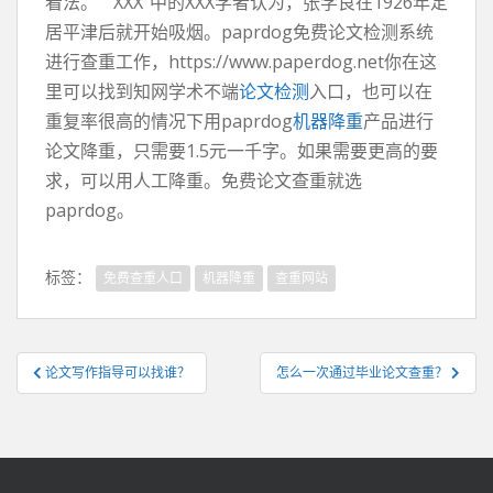
看法。 “ XXX”中的XXX学者认为，张学良在1926年定
居平津后就开始吸烟。paprdog免费论文检测系统
进行查重工作，https://www.paperdog.net你在这
里可以找到知网学术不端
论文检测
入口，也可以在
重复率很高的情况下用paprdog
机器降重
产品进行
论文降重，只需要1.5元一千字。如果需要更高的要
求，可以用人工降重。免费论文查重就选
paprdog。
标签：
免费查重人口
机器降重
查重网站
文
论文写作指导可以找谁？
怎么一次通过毕业论文查重？
章
导
航