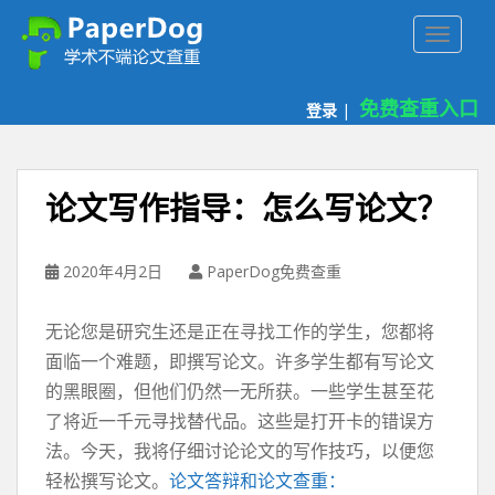
P
TOGGLE
a
p
e
免费查重入口
登录
|
r
d
o
g
论文写作指导：怎么写论文？
免
费
论
2020年4月2日
PaperDog免费查重
文
查
无论您是研究生还是正在寻找工作的学生，您都将
重
面临一个难题，即撰写论文。许多学生都有写论文
平
的黑眼圈，但他们仍然一无所获。一些学生甚至花
台
了将近一千元寻找替代品。这些是打开卡的错误方
法。今天，我将仔细讨论论文的写作技巧，以便您
轻松撰写论文。
论文答辩和论文查重：