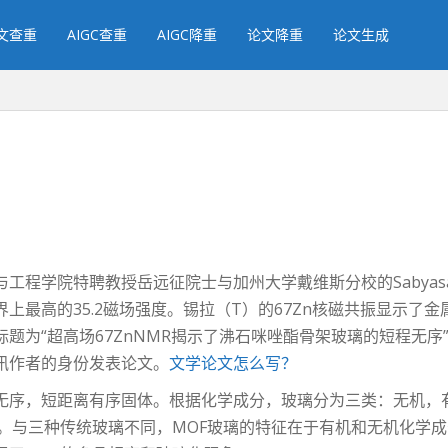
文查重
AIGC查重
AIGC降重
论文降重
论文生成
程学院特聘教授岳远征院士与加州大学戴维斯分校的Sabyasac
上最高的35.2磁场强度。锡拉（T）的67Zn核磁共振显示了金
题为“超高场67ZnNMR揭示了沸石咪唑酯骨架玻璃的短程无序
讯作者的身份发表论文。
文学论文怎么写？
序，短距离有序固体。根据化学成分，玻璃分为三类：无机，有机
。与三种传统玻璃不同，MOF玻璃的特征在于有机和无机化学成