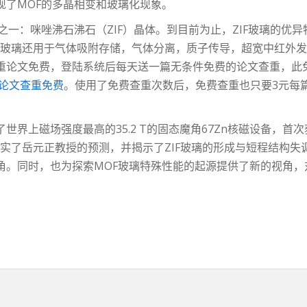
现了MOF的多晶相变和玻璃化现象。
之一：咪唑沸石沸石（ZIF）晶体。到目前为止，ZIF玻璃的优
IF玻璃还用于气体吸附存储，气体分离，质子传导，超宽中红外
重论文免费，登陆系统后每天送一篇无条件免费的论文查重，此
论文查重免费
。使用了免费查重次数后，免费查重也只要3元每
。
界上磁场强度最高的35.2 T的固态魔角67Zn核磁设备，首次
证实了岳元正教授的预测，并揭示了ZIF玻璃的形成与短程结构失
角。同时，也为探索MOF玻璃特殊性能的起源提供了新的视角，