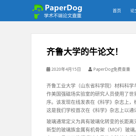
P
a
首页
论
p
e
r
d
o
齐鲁大学的牛论文！
g
免
费
2020年4月15日
PaperDog免费查重
论
文
齐鲁工业大学（山东省科学院）材料科学与工
查
作美国强磁场实验室的研究人员使用了世界
重
平
序。该发现在线发表在《科学》杂志上，标
台
这是我们学校首次在《科学》杂志上以通
玻璃通常定义为具有玻璃化转变的长距离无
新型的玻璃族金属有机骨架（MOF）玻璃