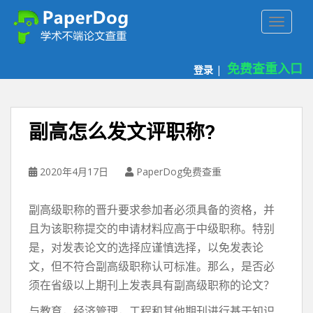
P
TOGGLE
a
p
e
免费查重入口
登录
|
r
d
o
g
副高怎么发文评职称?
免
费
论
2020年4月17日
PaperDog免费查重
文
查
副高级职称的晋升要求参加者必须具备的资格，并
重
且为该职称提交的申请材料应高于中级职称。特别
平
是，对发表论文的选择应谨慎选择，以免发表论
台
文，但不符合副高级职称认可标准。那么，是否必
须在省级以上期刊上发表具有副高级职称的论文？
与教育，经济管理，工程和其他期刊进行基于知识