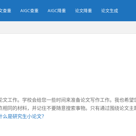
文查重
AIGC查重
AIGC降重
论文降重
论文生成
论文工作。学校会给您一些时间来准备论文写作工作。我也希望
点相同的材料，并记住不要随意搜索事物。只有通过围绕论文主
什么是研究生小论文？