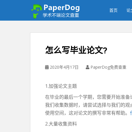
P
a
首页
论
p
e
r
d
o
怎么写毕业论文?
g
免
费
2020年4月17日
PaperDog免费查重
论
文
查
1.加强论文主题
重
在毕业的最后一个学期，您需要开始准备
平
我们收集数据时，请尝试选择与我们的观
台
使用空间，这对论文的撰写非常有帮助。
2.大量收集资料