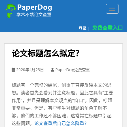
P
TOGGLE
a
p
e
免费查重入口
登录
|
r
d
o
g
论文标题怎么拟定？
免
费
论
2020年4月23日
PaperDog免费查重
文
查
标题有一个完整的结尾，侧重于直接反映本文的思
重
想。读者首先会看到并注意标题，因此它具有“主要
平
作用”，并且是理解本文观点的“窗口”。因此，标题
台
非常重要。但是，有些学生对标题的角色了解不
够，他们的工作还不够困难，这常常在标题中引起
这些问题。
论文查重后自己怎么降重？