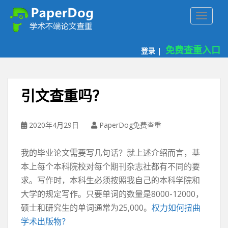
P
TOGGLE
a
p
e
免费查重入口
登录
|
r
d
o
g
引文查重吗？
免
费
论
2020年4月29日
PaperDog免费查重
文
查
我的毕业论文需要写几句话？就上述介绍而言，基
重
本上每个本科院校对每个期刊杂志社都有不同的要
平
求。写作时，本科生必须按照我自己的本科学院和
台
大学的规定写作。只要单词的数量是8000-12000，
硕士和研究生的单词通常为25,000。
权力如何扭曲
学术出版物？