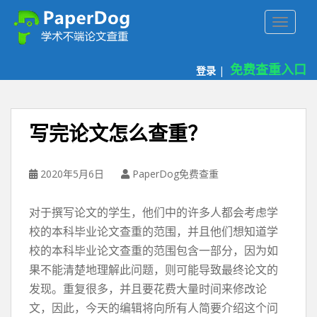
P
TOGGLE
a
p
e
免费查重入口
登录
|
r
d
o
g
写完论文怎么查重？
免
费
论
2020年5月6日
PaperDog免费查重
文
查
对于撰写论文的学生，他们中的许多人都会考虑学
重
校的本科毕业论文查重的范围，并且他们想知道学
平
校的本科毕业论文查重的范围包含一部分，因为如
台
果不能清楚地理解此问题，则可能导致最终论文的
发现。重复很多，并且要花费大量时间来修改论
文，因此，今天的编辑将向所有人简要介绍这个问