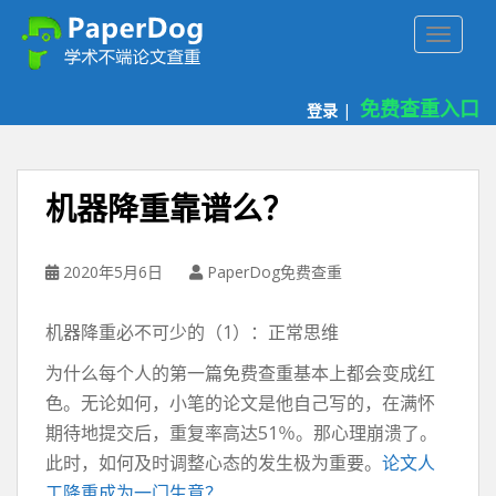
P
TOGGLE
a
p
e
免费查重入口
登录
|
r
d
o
g
机器降重靠谱么？
免
费
论
2020年5月6日
PaperDog免费查重
文
查
机器降重必不可少的（1）：正常思维
重
平
为什么每个人的第一篇免费查重基本上都会变成红
台
色。无论如何，小笔的论文是他自己写的，在满怀
期待地提交后，重复率高达51％。那心理崩溃了。
此时，如何及时调整心态的发生极为重要。
论文人
工降重成为一门生意？