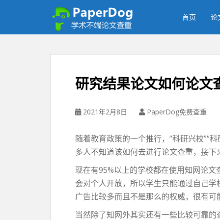
P
a
首页
论
p
e
r
d
o
研究结果论文如何论文
g
免
费
2021年2月8日
PaperDog免费查重
论
文
随着教育政策的一个推行，“科研兴校”“
查
多人不知道该如何去进行论文查重，接下
重
平
现在有95%以上的学校都在使用知网论
台
会对个人开放，所以学生只能通过自己学
广告比较多而且不是那么的权威，很有可
当然除了知网外其实还有一些比较可靠的查重