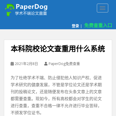
P
TOGGLE
a
p
e
免费查重入口
登录
|
r
d
o
g
本科院校论文查重用什么系统
免
费
论
2021年2月8日
PaperDog免费查重
文
查
为了杜绝学术不端、防止侵犯他人知识产权、促进
重
学术研究的健康发展，不管是学位论文还是学术期
平
刊的投稿论文，还是随便发布在头条文章上的文章
台
都需要查重。现如今，所有高校都会对学生的论文
进行查重，查重不合格一律不允许进行毕业答辩，
不颁发学位证书。