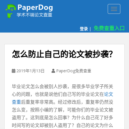
P
TOGGLE
a
p
e
免费查重入口
登录
|
r
d
o
g
怎么防止自己的论文被抄袭？
免
费
论
2019年1月13日
PaperDog免费查重
文
查
毕业论文怎么会被别人抄袭，是很多毕业学子所关
重
心的问题，也就是说他们自己写的毕业论文在
论文
平
查重
后重复率非常高。经过修改后，重复率仍然没
台
怎么变，按照小编的了解，可能你们的毕业论文被
盗用了。这到底是怎么回事？为什么自己花了好多
时间写的论文却被别人盗用了？自己的论文为什么