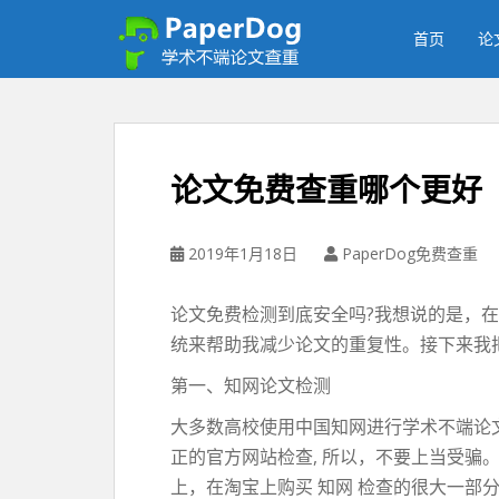
P
a
首页
论
p
e
r
d
o
论文免费查重哪个更好
g
免
费
2019年1月18日
PaperDog免费查重
论
文
论文免费检测到底安全吗?我想说的是，在
查
统来帮助我减少论文的重复性。接下来我
重
平
第一、知网论文检测
台
大多数高校使用中国知网进行学术不端论文
正的官方网站检查, 所以，不要上当受骗。
上，在淘宝上购买 知网 检查的很大一部