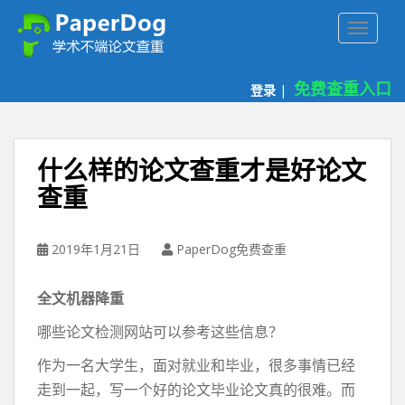
P
TOGGLE
a
p
e
免费查重入口
登录
|
r
d
o
g
什么样的论文查重才是好论文
免
查重
费
论
文
2019年1月21日
PaperDog免费查重
查
重
全文
机器降重
平
台
哪些论文检测网站可以参考这些信息？
作为一名大学生，面对就业和毕业，很多事情已经
走到一起，写一个好的论文毕业论文真的很难。而